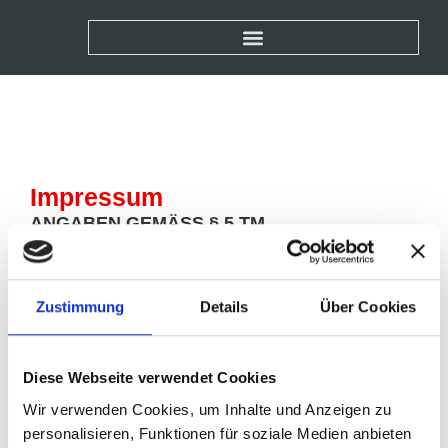
Impressum
ANGABEN GEMÄSS § 5 TM
Fit Pro Center GmbH
Rheinstraße 124
Zustimmung
Details
Über Cookies
65462 Ginsheim
VERTRETEN DURCH
Diese Webseite verwendet Cookies
Gesellschafter:
Matthias Riedl
Wir verwenden Cookies, um Inhalte und Anzeigen zu
Geschäftsführer:
Matthias Riedl
personalisieren, Funktionen für soziale Medien anbieten