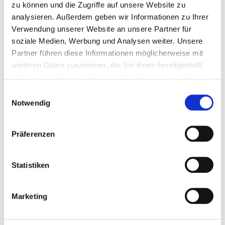
zu können und die Zugriffe auf unsere Website zu
KONTAKT
analysieren. Außerdem geben wir Informationen zu Ihrer
Verwendung unserer Website an unsere Partner für
Telefon:
+49 (0)6144 33748910
soziale Medien, Werbung und Analysen weiter. Unsere
E-Mail:
info@fitprocenter.de
Partner führen diese Informationen möglicherweise mit
weiteren Daten zusammen, die Sie ihnen bereitgestellt
REGISTEREINTRAG
haben oder die sie im Rahmen Ihrer Nutzung der Dienste
gesammelt haben.
Einwilligungsauswahl
Eintragung im Handelsregister.
Notwendig
Registergericht:
Amtsgericht Darmstadt
Registernummer:
HRB 99393
Präferenzen
UMSATZSTEUER-ID
Umsatzsteuer-Identifikationsnummer gemäß
Statistiken
§27 a Umsatzsteuergesetz: DE240822713
Marketing